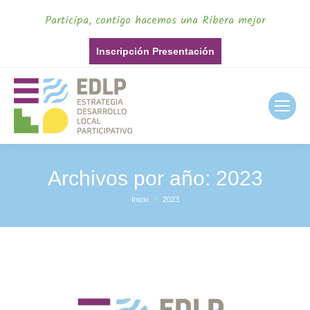
Participa, contigo hacemos una Ribera mejor
Inscripción Presentación
Archivos por año:
2023
Inicio
2023
Estás aquí: