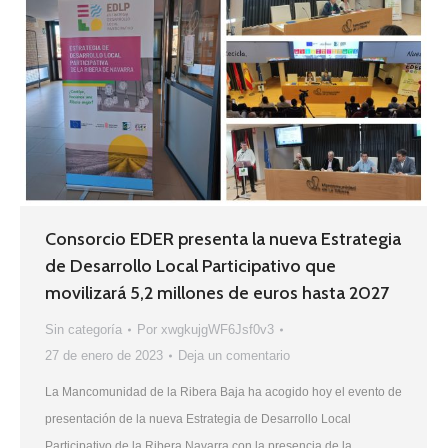
Consorcio EDER presenta la nueva Estrategia
de Desarrollo Local Participativo que
movilizará 5,2 millones de euros hasta 2027
Sin categoría
Por
xwgkujgWF6Jsf0v3
27 de enero de 2023
Deja un comentario
La Mancomunidad de la Ribera Baja ha acogido hoy el evento de
presentación de la nueva Estrategia de Desarrollo Local
Participativo de la Ribera Navarra con la presencia de la