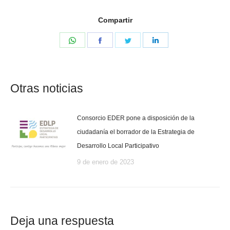
Compartir
Share
Share
Share
Share
on
on
on
on
WhatsApp
Facebook
Twitter
LinkedIn
Otras noticias
Consorcio EDER pone a disposición de la
ciudadanía el borrador de la Estrategia de
Desarrollo Local Participativo
9 de enero de 2023
Deja una respuesta