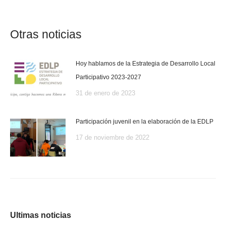
on
on
on
on
WhatsApp
Facebook
Twitter
LinkedIn
Otras noticias
Hoy hablamos de la Estrategia de Desarrollo Local
Participativo 2023-2027
31 de enero de 2023
Participación juvenil en la elaboración de la EDLP
17 de noviembre de 2022
Ultimas noticias