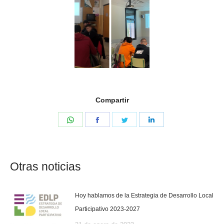
Compartir
Share
Share
Share
Share
on
on
on
on
WhatsApp
Facebook
Twitter
LinkedIn
Otras noticias
Hoy hablamos de la Estrategia de Desarrollo Local
Participativo 2023-2027