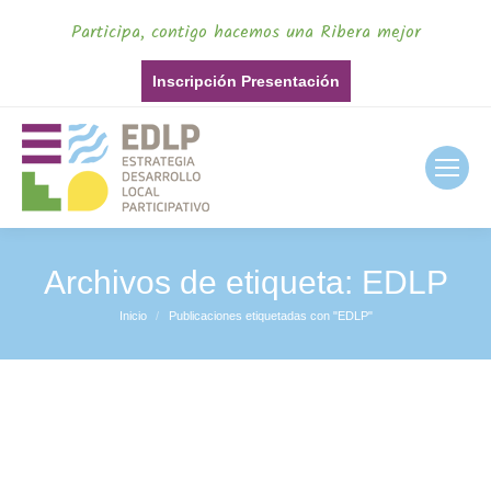
Participa, contigo hacemos una Ribera mejor
Inscripción Presentación
Archivos de etiqueta:
EDLP
Inicio
Publicaciones etiquetadas con "EDLP"
Estás aquí: