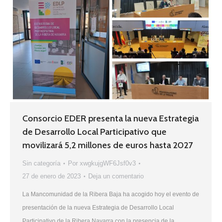
Consorcio EDER presenta la nueva Estrategia
de Desarrollo Local Participativo que
movilizará 5,2 millones de euros hasta 2027
Sin categoría
Por
xwgkujgWF6Jsf0v3
27 de enero de 2023
Deja un comentario
La Mancomunidad de la Ribera Baja ha acogido hoy el evento de
presentación de la nueva Estrategia de Desarrollo Local
Participativo de la Ribera Navarra con la presencia de la