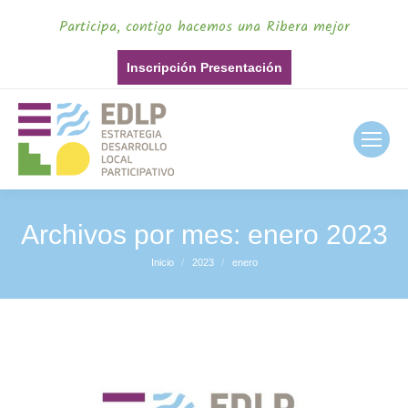
Participa, contigo hacemos una Ribera mejor
Inscripción Presentación
Archivos por mes:
enero 2023
Inicio
2023
enero
Estás aquí: